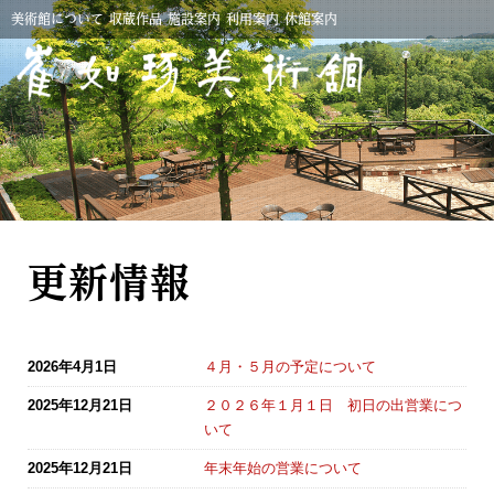
美術館について
収蔵作品
施設案内
利用案内
休館
案内
更新情報
2026年4月1日
４月・５月の予定について
2025年12月21日
２０２６年１月１日 初日の出営業につ
いて
2025年12月21日
年末年始の営業について