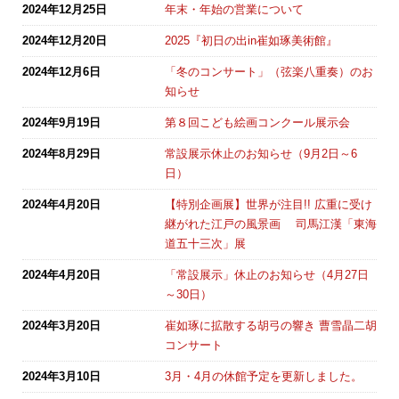
2024年12月25日
年末・年始の営業について
2024年12月20日
2025『初日の出in崔如琢美術館』
2024年12月6日
「冬のコンサート」（弦楽八重奏）のお
知らせ
2024年9月19日
第８回こども絵画コンクール展示会
2024年8月29日
常設展示休止のお知らせ（9月2日～6
日）
2024年4月20日
【特別企画展】世界が注目!! 広重に受け
継がれた江戸の風景画 司馬江漢「東海
道五十三次」展
2024年4月20日
「常設展示」休止のお知らせ（4月27日
～30日）
2024年3月20日
崔如琢に拡散する胡弓の響き 曹雪晶二胡
コンサート
2024年3月10日
3月・4月の休館予定を更新しました。